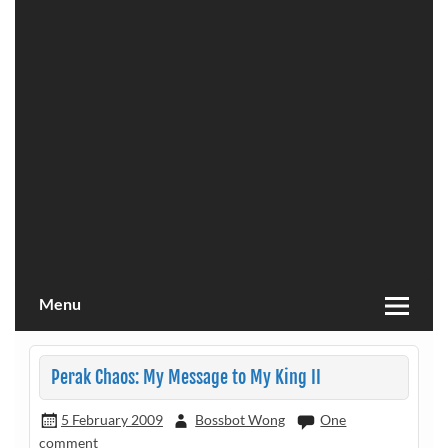
Menu
Perak Chaos: My Message to My King II
5 February 2009
Bossbot Wong
One
comment