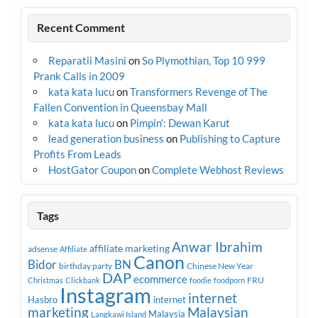
Recent Comment
Reparatii Masini
on
So Plymothian, Top 10 999
Prank Calls in 2009
kata kata lucu
on
Transformers Revenge of The
Fallen Convention in Queensbay Mall
kata kata lucu
on
Pimpin’: Dewan Karut
lead generation business
on
Publishing to Capture
Profits From Leads
HostGator Coupon
on
Complete Webhost Reviews
Tags
Anwar Ibrahim
affiliate marketing
adsense
Affiliate
Canon
Bidor
BN
birthday party
Chinese New Year
DAP
ecommerce
FRU
Christmas
Clickbank
foodie
foodporn
Instagram
internet
Hasbro
internet
marketing
Malaysian
Malaysia
Langkawi Island