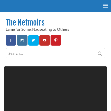
Skip
to
content
The Netmoirs
Lame for Some, Nauseating to Others