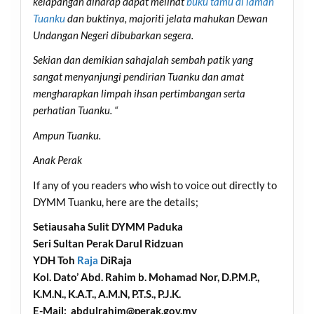
kelapangan diharap dapat melihat
buku tamu di laman
Tuanku
dan buktinya, majoriti jelata mahukan Dewan
Undangan Negeri dibubarkan segera.
Sekian dan demikian sahajalah sembah patik yang
sangat menyanjungi pendirian Tuanku dan amat
mengharapkan limpah ihsan pertimbangan serta
perhatian Tuanku. “
Ampun Tuanku.
Anak Perak
If any of you readers who wish to voice out directly to
DYMM Tuanku, here are the details;
Setiausaha Sulit DYMM Paduka
Seri Sultan Perak Darul Ridzuan
YDH Toh
Raja
DiRaja
Kol. Dato’ Abd. Rahim b. Mohamad Nor, D.P.M.P.,
K.M.N., K.A.T., A.M.N, P.T.S., P.J.K.
E-Mail: abdulrahim@
perak.gov.my