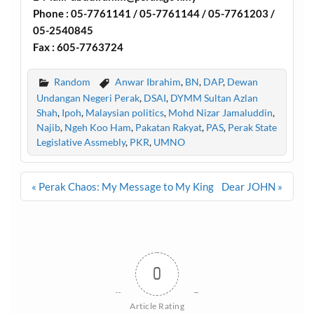
Phone : 05-7761141 / 05-7761144 / 05-7761203 /
05-2540845
Fax : 605-7763724
Random
Anwar Ibrahim
,
BN
,
DAP
,
Dewan
Undangan Negeri Perak
,
DSAI
,
DYMM Sultan Azlan
Shah
,
Ipoh
,
Malaysian politics
,
Mohd Nizar Jamaluddin
,
Najib
,
Ngeh Koo Ham
,
Pakatan Rakyat
,
PAS
,
Perak State
Legislative Assmebly
,
PKR
,
UMNO
Post
« Perak Chaos: My Message to My King
Dear JOHN »
navigation
0
Article Rating